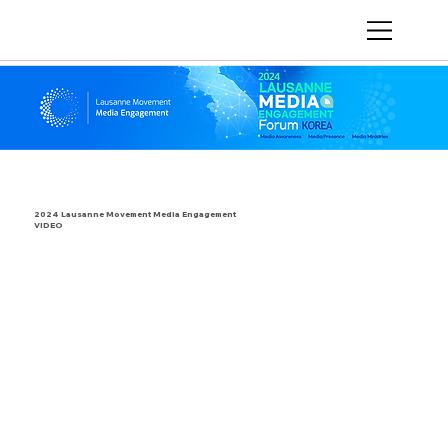
2024 Lausanne Movement Media Engagement
VIDEO