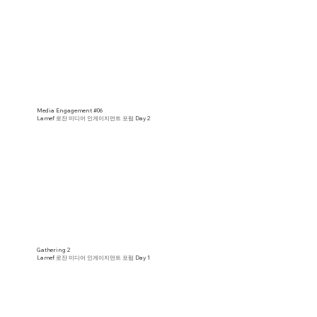
Media Engagement #06
Lamef 로잔 미디어 인게이지먼트 포럼 Day 2
Gathering 2
Lamef 로잔 미디어 인게이지먼트 포럼 Day 1