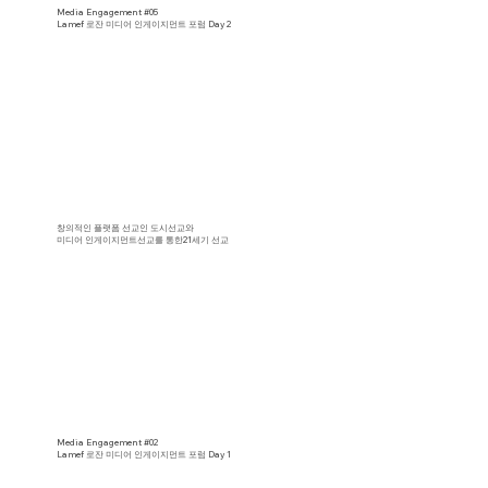
Media Engagement #05
Lamef 로잔 미디어 인게이지먼트 포럼 Day 2
창의적인 플랫폼 선교인 도시선교와
미디어 인게이지먼트선교를 통한21세기 선교
Media Engagement #02
Lamef 로잔 미디어 인게이지먼트 포럼 Day 1