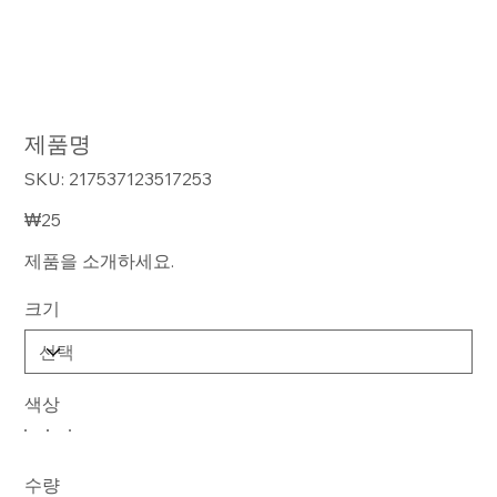
제품명
SKU:
SKU:
217537123517253
217537123517253
가
₩25
격
제품을 소개하세요.
크기
색상
수량