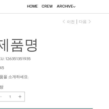
HOME
CREW
ARCHIVE
다음
이전
제품명
SKU:
U:
126351351935
126351351935
45
품을 소개하세요.
량