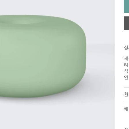
상
제
리
심
인
환
배